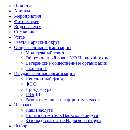
Новости
Анонсы
Мероприятия
Фотогалерея
Видеогалерея
Символика
Устав
Газета Нарвский округ
Общественные организации
Молодежный совет
Общественный совет МО Нарвский округ
Ветеранские общественные организации
Экология1
Государственные организации
Пенсионный фонд
ФНС
Прокуратура
ГИБДД
Развитие малого предпринимательства
Награды
Наши заслуги
Почетный житель Нарвского округа
За вклад в развитие Нарвского округа
Выборы