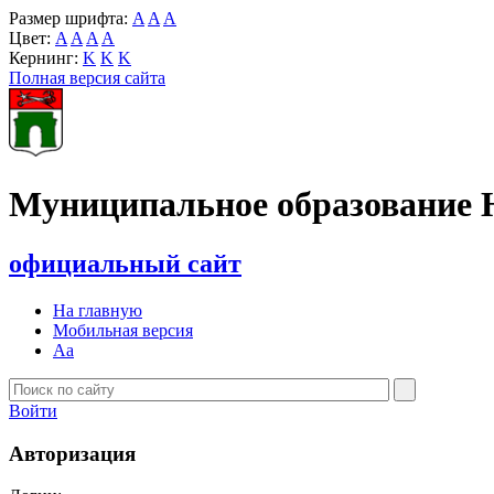
Размер шрифта:
A
A
A
Цвет:
A
A
A
A
Кернинг:
K
K
K
Полная версия сайта
Муниципальное образование 
официальный сайт
На главную
Мобильная версия
Aa
Войти
Авторизация