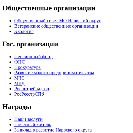
Общественные организации
Общественный совет МО Нарвский округ
Ветеранские общественные организации
Экология
Гос. организации
Пенсионный фонд
ФНС
Прокуратура
Развитие малого предпринимательства
МЧС
МВД
Роспотребнадзор
РосРеестрСПб
Награды
Наши заслуги
Почетный житель
За вклад в развитие Нарвского округа