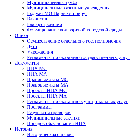
Муниципальная служба
Муниципальные казенные учреждения
Бюджет МО Нарвский округ
Вакансии
Благоустройство
Формирование комфортной городской среды
Опека
Осуществление отдельного гос. полномочия
Дети
Учреждения
Регламенты по оказанию государственных услуг
Документы
НПА МС
НПА МА
Правовые акты МС
Правовые акты МА
Проекты НПА МС
Проекты НПА МА
Регламенты по оказанию муниципальных услуг
Программы
Результаты проверок
Муниципальные закупки
Порядок обжалования НПА
История
Историческая справка