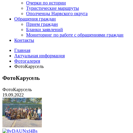
Очерки по истории
Туристические маршруты
Ополченцы Нарвского округа
Обращения граждан
Прием граждан
Бланки заявлений
Мониторинг по работе с обращениями граждан
Контакты
Главная
Актуальная информация
Фотогалерея
ФотоКарусель
ФотоКарусель
ФотоКарусель
19.09.2022