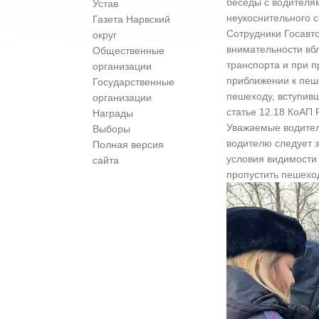
беседы с водителя
Устав
неукоснительного 
Газета Нарвский
Сотрудники Госавт
округ
внимательности вб
Общественные
транспорта и при п
организации
приближении к пеш
Государственные
пешеходу, вступивш
организации
статье 12.18 КоАП 
Награды
Уважаемые водител
Выборы
водителю следует з
Полная версия
условия видимости 
сайта
пропустить пешехо