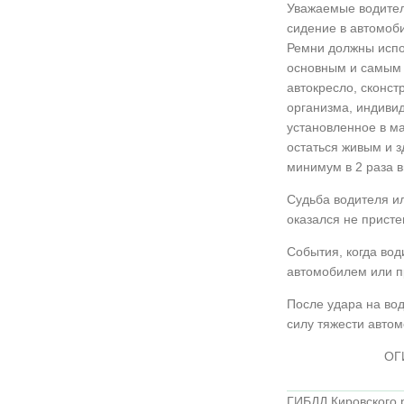
Уважаемые водители
сидение в автомоб
Ремни должны испо
основным и самым 
автокресло, сконст
организма, индивид
установленное в м
остаться живым и 
минимум в 2 раза в
Судьба водителя и
оказался не присте
События, когда вод
автомобилем или пр
После удара на во
силу тяжести автом
ОГ
ГИБДД Кировского 