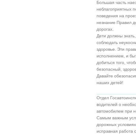
Большая часть наез
неблагоприятных по
поведения на прое
незнание Правил д
дорогах.
Дети должны знать,
соблюдать неукосни
здоровье. Эти прав
исполнением, и бы
добиться того, что
безопасный, здоров
Давайте обезопасим
наших детей!
Отдел Госавтоинсп
водителей о необх
автомобилем при н
Самым важным усло
дорожных условиях
исправная работа с