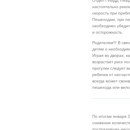
Отдел ГИБДД УМВД 
настоятельно реко
скорость при приб
Пешеходам, при пе
необходимо убедит
и осторожность.
Родителям!!! В свя
детям о необходим
Играя во дворах, к
возрастает риск по
прогулки следует в
ребенка от несчаст
всегда может свое
пешехода или вело
По итогам января 
снижение количест
пострадавших несов