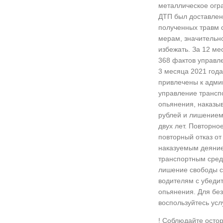
металлическое огр
ДТП был доставлен 
полученных травм 
мерам, значительно
избежать. За 12 ме
368 фактов управл
3 месяца 2021 года
привлечены к адми
управление трансп
опьянения, наказы
рублей и лишением
двух лет. Повторно
повторный отказ от
наказуемым деяние
транспортным средс
лишение свободы ср
водителям с убедит
опьянения. Для без
воспользуйтесь ус
! Соблюдайте остор