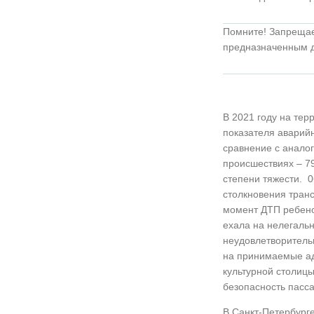
Помните! Запрещает
предназначенным д
В 2021 году на тер
показателя аварийн
сравнение с анало
происшествиях – 7
степени тяжести. 0
столкновения транс
момент ДТП ребено
ехала на нелегальн
неудовлетворитель
на принимаемые ад
культурной столиц
безопасность пасса
В Санкт-Петербург