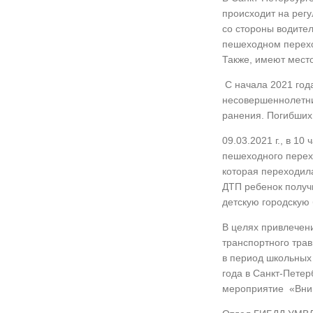
происходит на рег
со стороны водите
пешеходном перехо
Также, имеют место
С начала 2021 год
несовершеннолетни
ранения. Погибших 
09.03.2021 г., в 10 
пешеходного перех
которая переходила
ДТП ребенок получи
детскую городскую 
В целях привлечен
транспортного тра
в период школьных 
года в Санкт-Пете
мероприятие «Вним