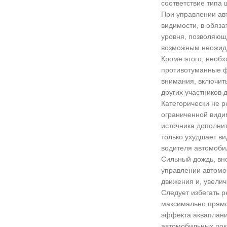
соответствие типа 
При управлении ав
видимости, в обяза
уровня, позволяющ
возможным неожид
Кроме этого, необ
противотуманные ф
внимания, включит
других участников 
Категорически не 
ограниченной видим
источника дополнит
только ухудшает ви
водителя автомоби
Сильный дождь, вно
управлении автомо
движения и, увели
Следует избегать р
максимально прямо
эффекта акваплани
автомобильных пок