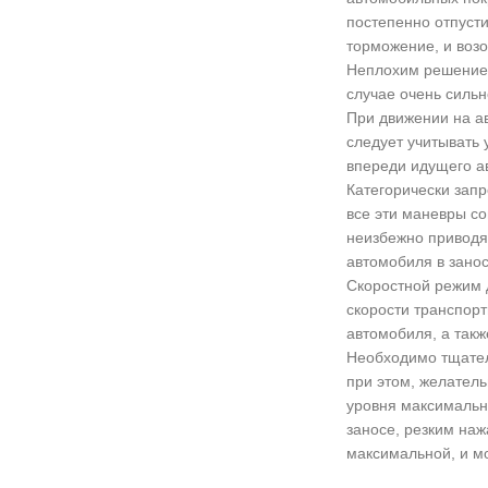
постепенно отпусти
торможение, и возо
Неплохим решением
случае очень сильн
При движении на ав
следует учитывать
впереди идущего а
Категорически зап
все эти маневры со
неизбежно приводя
автомобиля в занос
Скоростной режим 
скорости транспорт
автомобиля, а так
Необходимо тщател
при этом, желатель
уровня максимально
заносе, резким наж
максимальной, и м