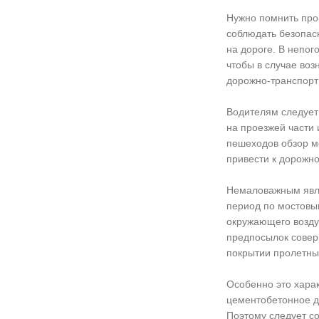
Нужно помнить про
соблюдать безопас
на дороге. В непог
чтобы в случае воз
дорожно-транспорт
Водителям следует
на проезжей части 
пешеходов обзор мо
привести к дорожн
Немаловажным явля
период по мостовы
окружающего возду
предпосылок совер
покрытии пролетны
Особенно это хара
цементобетонное д
Поэтому следует с