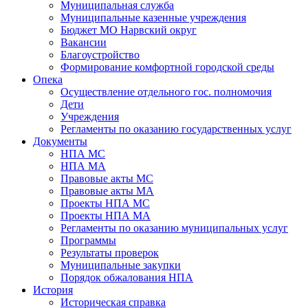
Муниципальная служба
Муниципальные казенные учреждения
Бюджет МО Нарвский округ
Вакансии
Благоустройство
Формирование комфортной городской среды
Опека
Осуществление отдельного гос. полномочия
Дети
Учреждения
Регламенты по оказанию государственных услуг
Документы
НПА МС
НПА МА
Правовые акты МС
Правовые акты МА
Проекты НПА МС
Проекты НПА МА
Регламенты по оказанию муниципальных услуг
Программы
Результаты проверок
Муниципальные закупки
Порядок обжалования НПА
История
Историческая справка