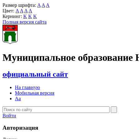
Размер шрифта:
A
A
A
Цвет:
A
A
A
A
Кернинг:
K
K
K
Полная версия сайта
Муниципальное образование 
официальный сайт
На главную
Мобильная версия
Aa
Войти
Авторизация