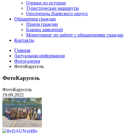
Очерки по истории
Туристические маршруты
Ополченцы Нарвского округа
Обращения граждан
Прием граждан
Бланки заявлений
Мониторинг по работе с обращениями граждан
Контакты
Главная
Актуальная информация
Фотогалерея
ФотоКарусель
ФотоКарусель
ФотоКарусель
19.09.2022