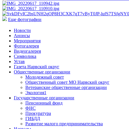
Еще фотографии
Новости
Анонсы
Мероприятия
Фотогалерея
Видеогалерея
Символика
Устав
Газета Нарвский округ
Общественные организации
Молодежный совет
Общественный совет МО Нарвский округ
Ветеранские общественные организации
Экология1
Государственные организации
Пенсионный фонд
ФНС
Прокуратура
ГИБДД
Развитие малого предпринимательства
Награды