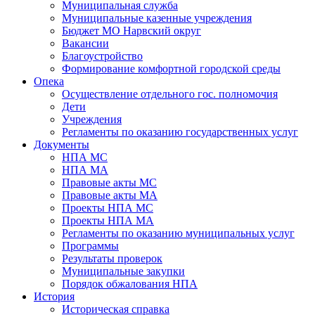
Муниципальная служба
Муниципальные казенные учреждения
Бюджет МО Нарвский округ
Вакансии
Благоустройство
Формирование комфортной городской среды
Опека
Осуществление отдельного гос. полномочия
Дети
Учреждения
Регламенты по оказанию государственных услуг
Документы
НПА МС
НПА МА
Правовые акты МС
Правовые акты МА
Проекты НПА МС
Проекты НПА МА
Регламенты по оказанию муниципальных услуг
Программы
Результаты проверок
Муниципальные закупки
Порядок обжалования НПА
История
Историческая справка