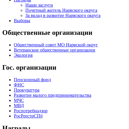
Наши заслуги
Почетный житель Нарвского округа
За вклад в развитие Нарвского округа
Выборы
Общественные организации
Общественный совет МО Нарвский округ
Ветеранские общественные организации
Экология
Гос. организации
Пенсионный фонд
ФНС
Прокуратура
Развитие малого предпринимательства
МЧС
МВД
Роспотребнадзор
РосРеестрСПб
Награды