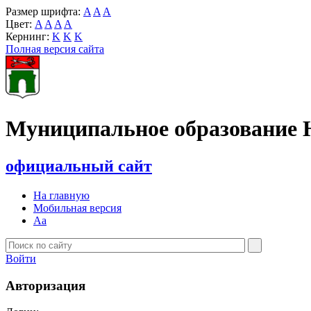
Размер шрифта:
A
A
A
Цвет:
A
A
A
A
Кернинг:
K
K
K
Полная версия сайта
Муниципальное образование 
официальный сайт
На главную
Мобильная версия
Aa
Войти
Авторизация