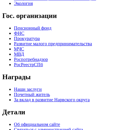
Экология
Гос. организации
Пенсионный фонд
ФНС
Прокуратура
Развитие малого предпринимательства
МЧС
МВД
Роспотребнадзор
РосРеестрСПб
Награды
Наши заслуги
Почетный житель
За вклад в развитие Нарвского округа
Детали
Об официальном сайте
Связаться с администрацией сайта