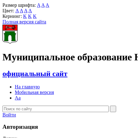
Размер шрифта:
A
A
A
Цвет:
A
A
A
A
Кернинг:
K
K
K
Полная версия сайта
Муниципальное образование 
официальный сайт
На главную
Мобильная версия
Aa
Войти
Авторизация