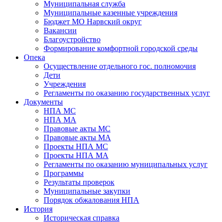
Муниципальная служба
Муниципальные казенные учреждения
Бюджет МО Нарвский округ
Вакансии
Благоустройство
Формирование комфортной городской среды
Опека
Осуществление отдельного гос. полномочия
Дети
Учреждения
Регламенты по оказанию государственных услуг
Документы
НПА МС
НПА МА
Правовые акты МС
Правовые акты МА
Проекты НПА МС
Проекты НПА МА
Регламенты по оказанию муниципальных услуг
Программы
Результаты проверок
Муниципальные закупки
Порядок обжалования НПА
История
Историческая справка