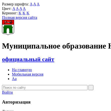
Размер шрифта:
A
A
A
Цвет:
A
A
A
A
Кернинг:
K
K
K
Полная версия сайта
Муниципальное образование 
официальный сайт
На главную
Мобильная версия
Aa
Войти
Авторизация