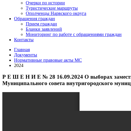
Очерки по истории
Туристические маршруты
Ополченцы Нарвского округа
Обращения граждан
Прием граждан
Бланки заявлений
Мониторинг по работе с обращениями граждан
Контакты
Главная
Документы
Нормативные правовые акты МС
2024
Р Е Ш Е Н И Е № 28 16.09.2024 О выборах заме
Муниципального совета внутригородского муници