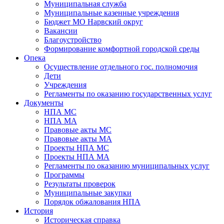
Муниципальная служба
Муниципальные казенные учреждения
Бюджет МО Нарвский округ
Вакансии
Благоустройство
Формирование комфортной городской среды
Опека
Осуществление отдельного гос. полномочия
Дети
Учреждения
Регламенты по оказанию государственных услуг
Документы
НПА МС
НПА МА
Правовые акты МС
Правовые акты МА
Проекты НПА МС
Проекты НПА МА
Регламенты по оказанию муниципальных услуг
Программы
Результаты проверок
Муниципальные закупки
Порядок обжалования НПА
История
Историческая справка