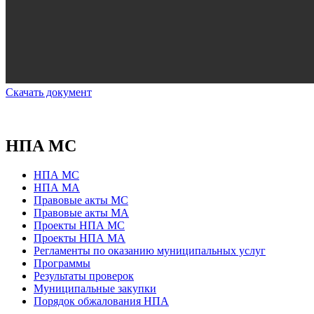
Скачать документ
НПА МС
НПА МС
НПА МА
Правовые акты МС
Правовые акты МА
Проекты НПА МС
Проекты НПА МА
Регламенты по оказанию муниципальных услуг
Программы
Результаты проверок
Муниципальные закупки
Порядок обжалования НПА