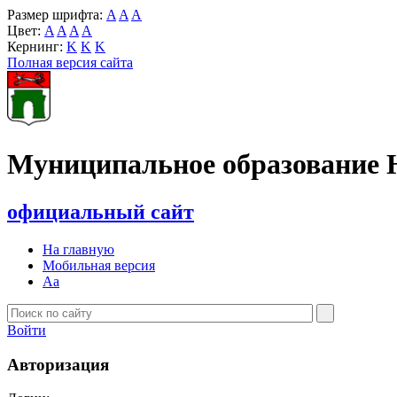
Размер шрифта:
A
A
A
Цвет:
A
A
A
A
Кернинг:
K
K
K
Полная версия сайта
Муниципальное образование 
официальный сайт
На главную
Мобильная версия
Aa
Войти
Авторизация