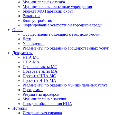
Муниципальная служба
Муниципальные казенные учреждения
Бюджет МО Нарвский округ
Вакансии
Благоустройство
Формирование комфортной городской среды
Опека
Осуществление отдельного гос. полномочия
Дети
Учреждения
Регламенты по оказанию государственных услуг
Документы
НПА МС
НПА МА
Правовые акты МС
Правовые акты МА
Проекты НПА МС
Проекты НПА МА
Регламенты по оказанию муниципальных услуг
Программы
Результаты проверок
Муниципальные закупки
Порядок обжалования НПА
История
Историческая справка